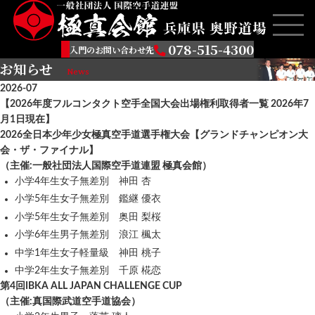
078-515-4300
入門のお問い合わせ先
お知らせ
News
2026-07
【2026年度フルコンタクト空手全国大会出場権利取得者一覧 2026年7
月1日現在】
2026全日本少年少女極真空手道選手権大会【グランドチャンピオン大
会・ザ・ファイナル】
（主催:一般社団法人国際空手道連盟 極真会館）
小学4年生女子無差別 神田 杏
小学5年生女子無差別 鑑継 優衣
小学5年生女子無差別 奥田 梨桜
小学6年生男子無差別 浪江 楓太
中学1年生女子軽量級 神田 桃子
中学2年生女子無差別 千原 椛恋
第4回IBKA ALL JAPAN CHALLENGE CUP
（主催:真国際武道空手道協会）