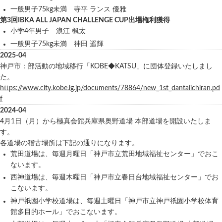
一般男子75kg未満 寺平 ランス 優雅
第3回IBKA ALL JAPAN CHALLENGE CUP出場権利獲得
小学4年男子 浪江 楓太
一般男子75kg未満 神田 遥輝
2025-04
神戸市：部活動の地域移行「KOBE◆KATSU」に団体登録いたしまし
た。
https://www.city.kobe.lg.jp/documents/78864/new_1st_dantaiichiran.pd
f
2024-04
4月1日（月）から極真会館兵庫県奥野道場 本部道場を開設いたしま
す。
各道場の稽古場所は下記の通りになります。
荒田道場は、毎週月曜日「神戸市立荒田地域福祉センター」でおこ
ないます。
西神道場は、毎週木曜日「神戸市立春日台地域福祉センター」でお
こないます。
神戸祇園小学校道場は、毎週土曜日「神戸市立神戸祇園小学校体育
館多目的ホール」でおこないます。