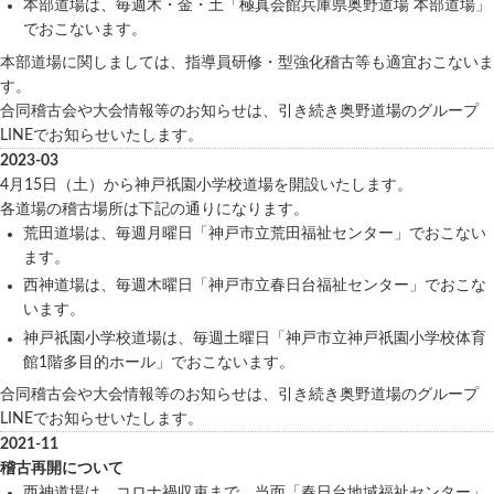
本部道場は、毎週木・金・土「極真会館兵庫県奥野道場 本部道場」
でおこないます。
本部道場に関しましては、指導員研修・型強化稽古等も適宜おこないま
す。
合同稽古会や大会情報等のお知らせは、引き続き奥野道場のグループ
LINEでお知らせいたします。
2023-03
4月15日（土）から神戸祇園小学校道場を開設いたします。
各道場の稽古場所は下記の通りになります。
荒田道場は、毎週月曜日「神戸市立荒田福祉センター」でおこない
ます。
西神道場は、毎週木曜日「神戸市立春日台福祉センター」でおこな
います。
神戸祇園小学校道場は、毎週土曜日「神戸市立神戸祇園小学校体育
館1階多目的ホール」でおこないます。
合同稽古会や大会情報等のお知らせは、引き続き奥野道場のグループ
LINEでお知らせいたします。
2021-11
稽古再開について
西神道場は、コロナ禍収束まで、当面「春日台地域福祉センター」