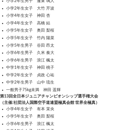
小学2年生男子 蓬莱 璃人
小学2年生女子 大竹 芹波
小学4年生女子 神田 杏
小学4年生女子 高橋 結
小学5年生女子 奥田 梨桜
小学5年生女子 竹内 陽菜
小学5年生男子 谷田 昂太
小学6年生男子 久米 奏大
小学6年生男子 浪江 楓太
中学1年生女子 神田 桃子
中学2年生女子 貞政 心祐
中学2年生男子 山中 琉生
一般男子75kg未満 神田 遥輝
第13回全日本ジュニアチャンピオンシップ選手権大会
（主催:社団法人国際空手道連盟極真会館 世界全極真）
小学4年生女子 有本 茉央
小学5年生女子 奥田 梨桜
小学6年生男子 浪江 楓太