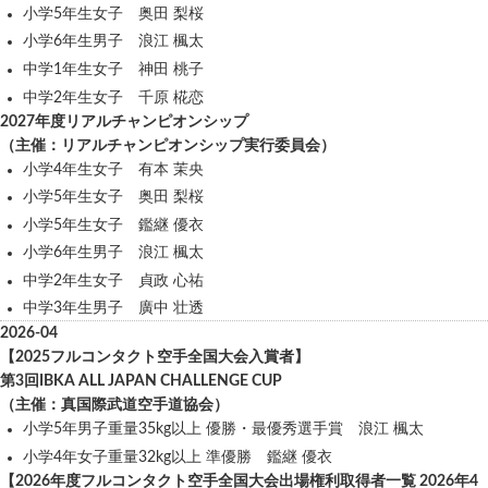
小学5年生女子 奥田 梨桜
小学6年生男子 浪江 楓太
中学1年生女子 神田 桃子
中学2年生女子 千原 椛恋
2027年度リアルチャンピオンシップ
（主催：リアルチャンピオンシップ実行委員会）
小学4年生女子 有本 茉央
小学5年生女子 奥田 梨桜
小学5年生女子 鑑継 優衣
小学6年生男子 浪江 楓太
中学2年生女子 貞政 心祐
中学3年生男子 廣中 壮透
2026-04
【2025フルコンタクト空手全国大会入賞者】
第3回IBKA ALL JAPAN CHALLENGE CUP
（主催：真国際武道空手道協会）
小学5年男子重量35kg以上 優勝・最優秀選手賞 浪江 楓太
小学4年女子重量32kg以上 準優勝 鑑継 優衣
【2026年度フルコンタクト空手全国大会出場権利取得者一覧 2026年4