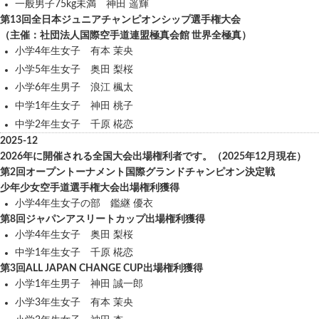
一般男子75kg未満 神田 遥輝
第13回全日本ジュニアチャンピオンシップ選手権大会
（主催：社団法人国際空手道連盟極真会館 世界全極真）
小学4年生女子 有本 茉央
小学5年生女子 奥田 梨桜
小学6年生男子 浪江 楓太
中学1年生女子 神田 桃子
中学2年生女子 千原 椛恋
2025-12
2026年に開催される全国大会出場権利者です。（2025年12月現在）
第2回オープントーナメント国際グランドチャンピオン決定戦
少年少女空手道選手権大会出場権利獲得
小学4年生女子の部 鑑継 優衣
第8回ジャパンアスリートカップ出場権利獲得
小学4年生女子 奥田 梨桜
中学1年生女子 千原 椛恋
第3回ALL JAPAN CHANGE CUP出場権利獲得
小学1年生男子 神田 誠一郎
小学3年生女子 有本 茉央