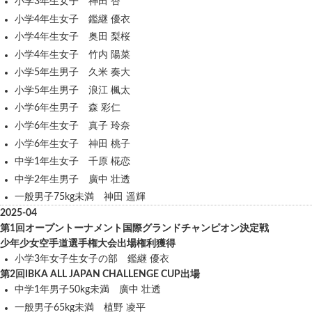
小学3年生女子 神田 杏
小学4年生女子 鑑継 優衣
小学4年生女子 奥田 梨桜
小学4年生女子 竹内 陽菜
小学5年生男子 久米 奏大
小学5年生男子 浪江 楓太
小学6年生男子 森 彩仁
小学6年生女子 真子 玲奈
小学6年生女子 神田 桃子
中学1年生女子 千原 椛恋
中学2年生男子 廣中 壮透
一般男子75kg未満 神田 遥輝
2025-04
第1回オープントーナメント国際グランドチャンピオン決定戦
少年少女空手道選手権大会出場権利獲得
小学3年女子生女子の部 鑑継 優衣
第2回IBKA ALL JAPAN CHALLENGE CUP出場
中学1年男子50kg未満 廣中 壮透
一般男子65kg未満 植野 凌平