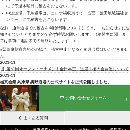
にて毎週木曜日に稽古をおこないます。
中道道場、千鳥道場は、コロナ禍収束まで、当面「荒田地域福祉セ
ンター」にて稽古をおこないます。
なお、通常道場での稽古を開始時期につきましては、「
お知らせ
」に告
知させていただきますので必ず確認お願いします。（練習生に関しまし
ては事前に電話等での連絡いたします。）
※緊急事態宣言発令の場合、稽古中止となるため月会費はいただきませ
ん。
2021-11
第51回オープントーナメント全日本空手道選手権大会開催について
2021-11
極真会館 兵庫県 奥野道場の公式サイトを正式公開しました。
お問い合わせフォーム
よくある質問