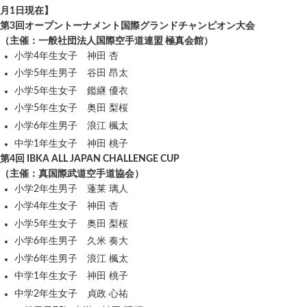
月1日現在】
第3回オープントーナメント国際グランドチャンピオン大会
（主催：一般社団法人国際空手道連盟 極真会館）
小学4年生女子 神田 杏
小学5年生男子 谷田 昂太
小学5年生女子 鑑継 優衣
小学5年生女子 奥田 梨桜
小学6年生男子 浪江 楓太
中学1年生女子 神田 桃子
第4回 IBKA ALL JAPAN CHALLENGE CUP
（主催：真国際武道空手道協会）
小学2年生男子 蓬莱 璃人
小学4年生女子 神田 杏
小学5年生女子 奥田 梨桜
小学6年生男子 久米 奏大
小学6年生男子 浪江 楓太
中学1年生女子 神田 桃子
中学2年生女子 貞政 心祐