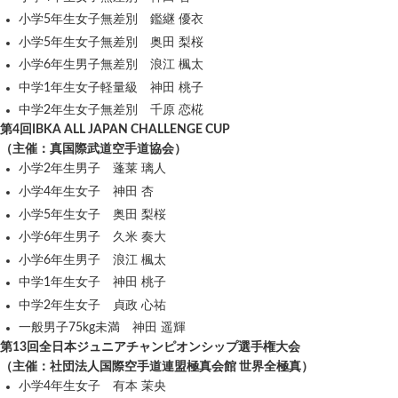
小学5年生女子無差別 鑑継 優衣
小学5年生女子無差別 奥田 梨桜
小学6年生男子無差別 浪江 楓太
中学1年生女子軽量級 神田 桃子
中学2年生女子無差別 千原 恋椛
第4回IBKA ALL JAPAN CHALLENGE CUP
（主催：真国際武道空手道協会）
小学2年生男子 蓬莱 璃人
小学4年生女子 神田 杏
小学5年生女子 奥田 梨桜
小学6年生男子 久米 奏大
小学6年生男子 浪江 楓太
中学1年生女子 神田 桃子
中学2年生女子 貞政 心祐
一般男子75kg未満 神田 遥輝
第13回全日本ジュニアチャンピオンシップ選手権大会
（主催：社団法人国際空手道連盟極真会館 世界全極真）
小学4年生女子 有本 茉央