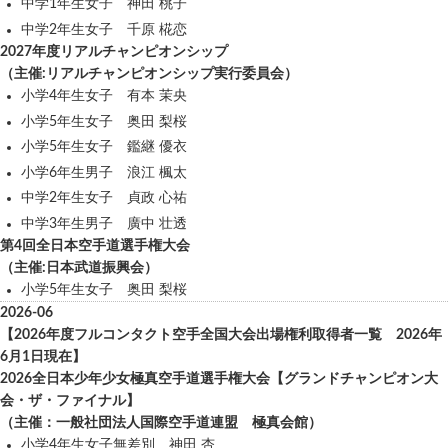
中学1年生女子 神田 桃子
中学2年生女子 千原 椛恋
2027年度リアルチャンピオンシップ
（主催:リアルチャンピオンシップ実行委員会）
小学4年生女子 有本 茉央
小学5年生女子 奥田 梨桜
小学5年生女子 鑑継 優衣
小学6年生男子 浪江 楓太
中学2年生女子 貞政 心祐
中学3年生男子 廣中 壮透
第4回全日本空手道選手権大会
（主催:日本武道振興会）
小学5年生女子 奥田 梨桜
2026-06
【2026年度フルコンタクト空手全国大会出場権利取得者一覧 2026年
6月1日現在】
2026全日本少年少女極真空手道選手権大会【グランドチャンピオン大
会・ザ・ファイナル】
（主催：一般社団法人国際空手道連盟 極真会館）
小学4年生女子無差別 神田 杏